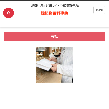
縁起物に関わる情報サイト「縁起物百科事典」
ホーム
寺社
menu
寺社