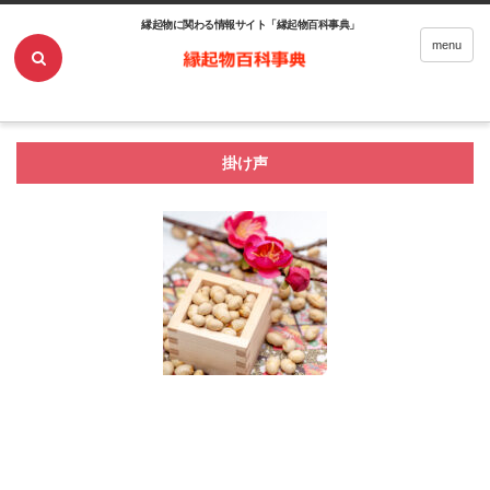
縁起物に関わる情報サイト「縁起物百科事典」
ホーム
掛け声
menu
掛け声