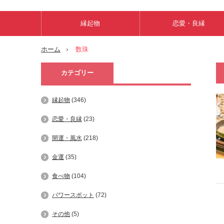
縁起物
恋愛・良縁
ホーム
数珠
カテゴリー
縁起物
(346)
恋愛・良縁
(23)
開運・風水
(218)
金運
(35)
食べ物
(104)
パワースポット
(72)
その他
(5)