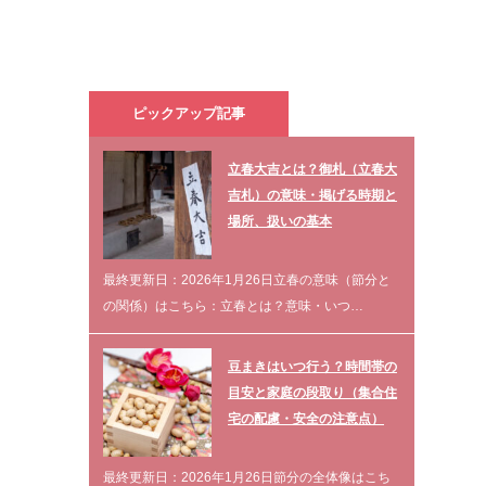
ピックアップ記事
立春大吉とは？御札（立春大
吉札）の意味・掲げる時期と
場所、扱いの基本
最終更新日：2026年1月26日立春の意味（節分と
の関係）はこちら：立春とは？意味・いつ…
豆まきはいつ行う？時間帯の
目安と家庭の段取り（集合住
宅の配慮・安全の注意点）
最終更新日：2026年1月26日節分の全体像はこち