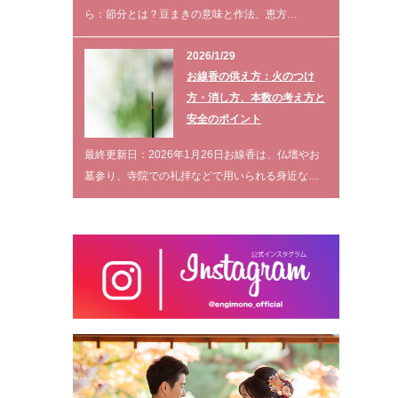
ら：節分とは？豆まきの意味と作法、恵方…
2026/1/29
お線香の供え方：火のつけ
方・消し方、本数の考え方と
安全のポイント
最終更新日：2026年1月26日お線香は、仏壇やお
墓参り、寺院での礼拝などで用いられる身近な…