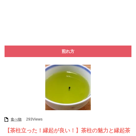
煎れ方
食べ物
293Views
【茶柱立った！縁起が良い！】茶柱の魅力と縁起茶