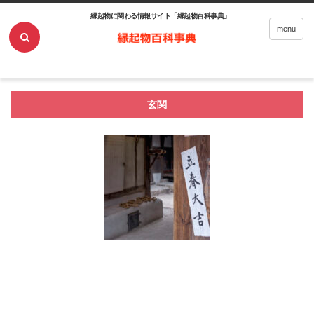
縁起物に関わる情報サイト「縁起物百科事典」
ホーム
玄関
menu
玄関