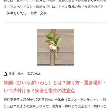
春とは？意味・いつ・節分との関係、立春大吉と季節の区切り御札の基
本（神棚あり／なし・返納まで）はこちら：御札の飾り方完全ガイド
（神棚あり/なし・順番・交換…
開運・風水
316Views
柊鰯（ひいらぎいわし）とは？飾り方・置き場所・
いつ片付ける？安全と衛生の注意点
最終更新日：2026年1月21日節分の全体像（豆まき・恵方巻など）：節
分とは？豆まきの意味とやり方、恵方巻・柊鰯まで完全ガイド柊鰯（ひ