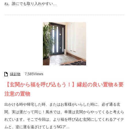
ね。誰にでも取り入れやすい…
縁起物
7,585Views
【玄関から福を呼び込もう！】縁起の良い置物＆要
注意の置物
出かける時や帰宅した時、またはお客様がいらした時に、必ず通る玄
関。実は運だって同じ！風水では、幸運は玄関からやってくると考えら
れています。そこで今回は、より福を呼び込む玄関にしてくれるアイテ
ムと、逆に運を遠ざけてしまうNGア…