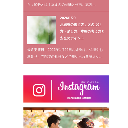
ら：節分とは？豆まきの意味と作法、恵方…
2026/1/29
お線香の供え方：火のつけ
方・消し方、本数の考え方と
安全のポイント
最終更新日：2026年1月26日お線香は、仏壇やお
墓参り、寺院での礼拝などで用いられる身近な…