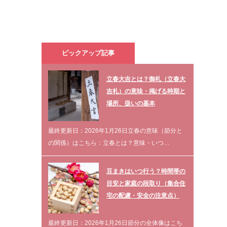
ピックアップ記事
立春大吉とは？御札（立春大
吉札）の意味・掲げる時期と
場所、扱いの基本
最終更新日：2026年1月26日立春の意味（節分と
の関係）はこちら：立春とは？意味・いつ…
豆まきはいつ行う？時間帯の
目安と家庭の段取り（集合住
宅の配慮・安全の注意点）
最終更新日：2026年1月26日節分の全体像はこち