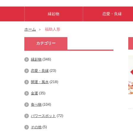
縁起物
恋愛・良縁
ホーム
福助人形
カテゴリー
縁起物
(346)
恋愛・良縁
(23)
開運・風水
(218)
金運
(35)
食べ物
(104)
パワースポット
(72)
その他
(5)