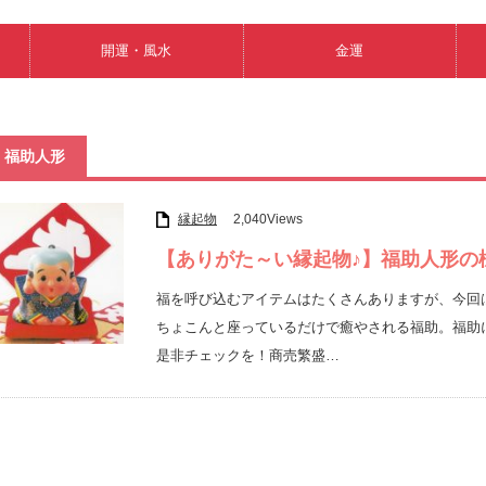
開運・風水
金運
福助人形
縁起物
2,040Views
【ありがた～い縁起物♪】福助人形の
福を呼び込むアイテムはたくさんありますが、今回
ちょこんと座っているだけで癒やされる福助。福助
是非チェックを！商売繁盛…