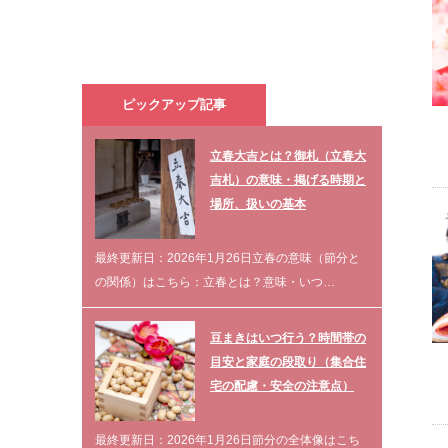
ピックアップ記事
立春大吉とは？御札（立春大
吉札）の意味・掲げる時期と
場所、扱いの基本
最終更新日：2026年1月26日立春の意味（節分と
の関係）はこちら：立春とは？意味・いつ…
豆まきはいつ行う？時間帯の
目安と家庭の段取り（集合住
宅の配慮・安全の注意点）
最終更新日：2026年1月26日節分の全体像はこち