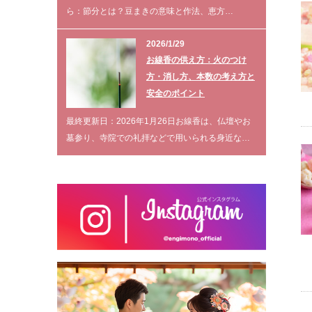
ら：節分とは？豆まきの意味と作法、恵方…
2026/1/29
お線香の供え方：火のつけ
方・消し方、本数の考え方と
安全のポイント
最終更新日：2026年1月26日お線香は、仏壇やお
墓参り、寺院での礼拝などで用いられる身近な…