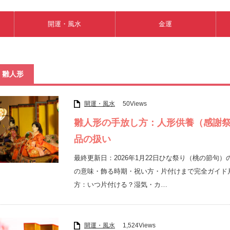
開運・風水
金運
雛人形
開運・風水
50Views
雛人形の手放し方：人形供養（感謝
品の扱い
最終更新日：2026年1月22日ひな祭り（桃の節
の意味・飾る時期・祝い方・片付けまで完全ガイド
方：いつ片付ける？湿気・カ…
開運・風水
1,524Views