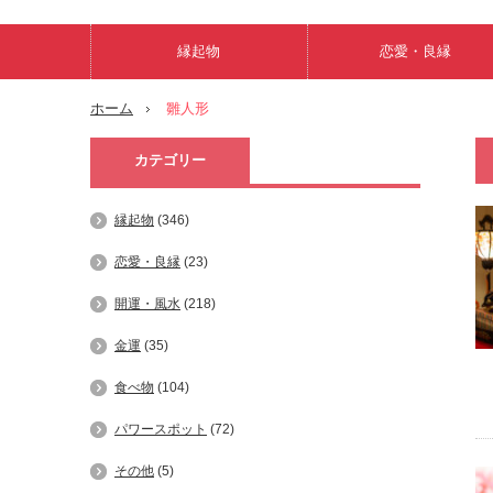
縁起物
恋愛・良縁
ホーム
雛人形
カテゴリー
縁起物
(346)
恋愛・良縁
(23)
開運・風水
(218)
金運
(35)
食べ物
(104)
パワースポット
(72)
その他
(5)