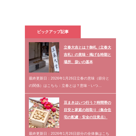
ピックアップ記事
立春大吉とは？御札（立春大
吉札）の意味・掲げる時期と
場所、扱いの基本
最終更新日：2026年1月26日立春の意味（節分と
の関係）はこちら：立春とは？意味・いつ…
豆まきはいつ行う？時間帯の
目安と家庭の段取り（集合住
宅の配慮・安全の注意点）
最終更新日：2026年1月26日節分の全体像はこち