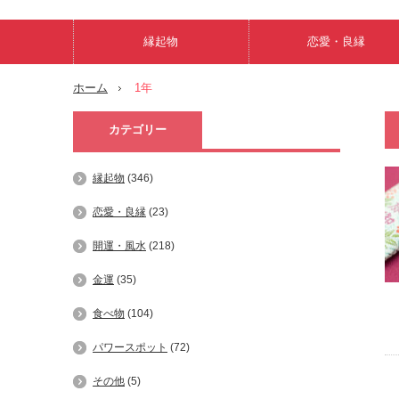
縁起物
恋愛・良縁
ホーム
1年
カテゴリー
縁起物
(346)
恋愛・良縁
(23)
開運・風水
(218)
金運
(35)
食べ物
(104)
パワースポット
(72)
その他
(5)