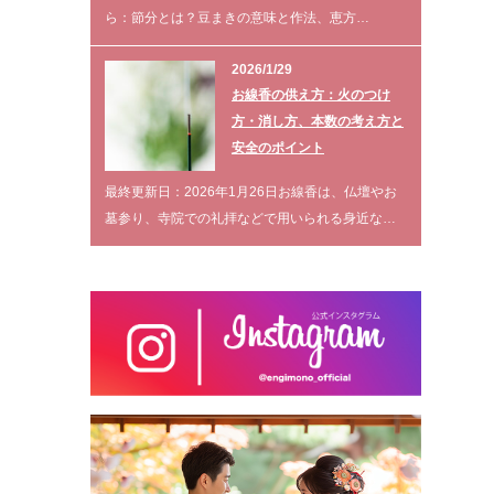
ら：節分とは？豆まきの意味と作法、恵方…
2026/1/29
お線香の供え方：火のつけ
方・消し方、本数の考え方と
安全のポイント
最終更新日：2026年1月26日お線香は、仏壇やお
墓参り、寺院での礼拝などで用いられる身近な…