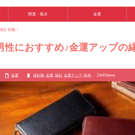
開運・風水
金運
財布】特集！
男性におすすめ♪金運アップの
244Views
金運
縁起物
,
金運
,
縁起
,
金運アップ
,
財布