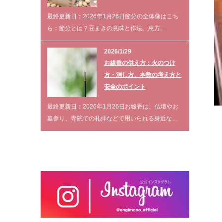
最終更新日：2026年1月26日節分の全体像はこち
ら：節分とは？豆まきの意味と作法、恵方…
2026/1/29
お線香の供え方：火のつけ
方・消し方、本数の考え方と
安全のポイント
最終更新日：2026年1月26日お線香は、仏壇やお
墓参り、寺院での礼拝などで用いられる身近な…