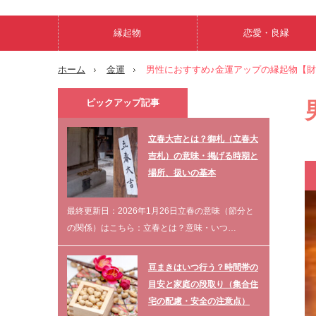
縁起物
恋愛・良縁
ホーム
金運
男性におすすめ♪金運アップの縁起物【
ピックアップ記事
立春大吉とは？御札（立春大
吉札）の意味・掲げる時期と
場所、扱いの基本
最終更新日：2026年1月26日立春の意味（節分と
の関係）はこちら：立春とは？意味・いつ…
豆まきはいつ行う？時間帯の
目安と家庭の段取り（集合住
宅の配慮・安全の注意点）