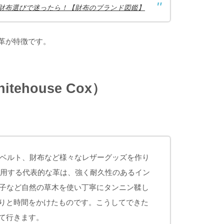
NTE 財布選びで迷ったら！【財布のブランド図鑑】
革が特徴です。
house Cox）
、ベルト、財布など様々なレザーグッズを作り
】。使用する代表的な革は、強く耐久性のあるイン
種子など自然の草木を使い丁寧にタンニン鞣し
りと時間をかけたものです。こうしてできた
て行きます。