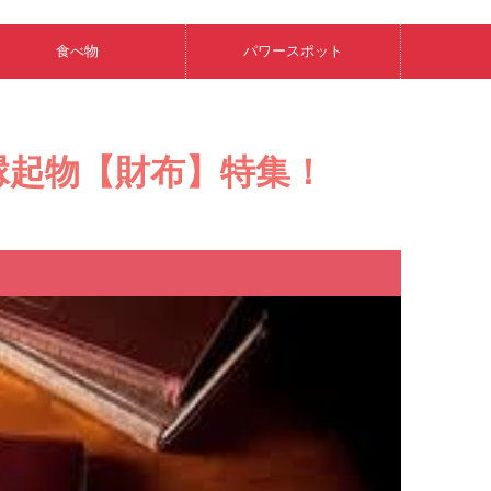
食べ物
パワースポット
縁起物【財布】特集！