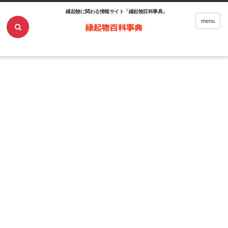
縁起物に関わる情報サイト「縁起物百科事典」
ホーム
開運・風水
魔除けになる！携帯の待ち受け画像まとめ！
menu