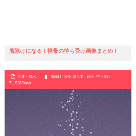
魔除けになる！携帯の待ち受け画像まとめ！
開運・風水
魔除け
,
携帯
,
待ち受け画面
,
待ち受け
7,156Views