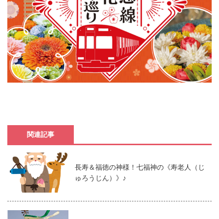
関連記事
長寿＆福徳の神様！七福神の《寿老人（じ
ゅろうじん）》♪