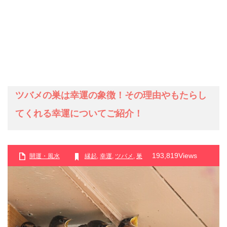
ツバメの巣は幸運の象徴！その理由やもたらし
てくれる幸運についてご紹介！
193,819Views
開運・風水
縁起
,
幸運
,
ツバメ
,
巣