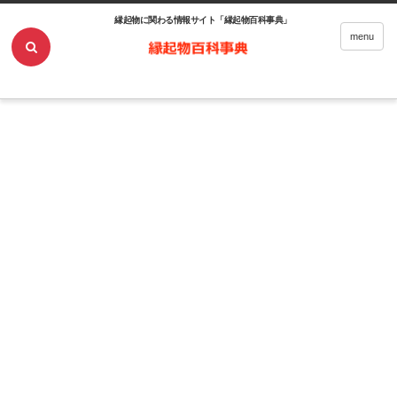
縁起物に関わる情報サイト「縁起物百科事典」
ホーム
開運・風水
menu
ツバメの巣は幸運の象徴！その理由やもたらしてくれる幸運についてご紹介！