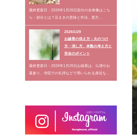
最終更新日：2026年1月26日節分の全体像はこち
ら：節分とは？豆まきの意味と作法、恵方…
2026/1/29
お線香の供え方：火のつけ
方・消し方、本数の考え方と
安全のポイント
最終更新日：2026年1月26日お線香は、仏壇やお
墓参り、寺院での礼拝などで用いられる身近な…