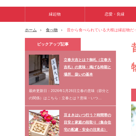
縁起物
恋愛・良縁
ホーム
食べ物
昔から食べられている大根は縁起物だ
ピックアップ記事
立春大吉とは？御札（立春大
吉札）の意味・掲げる時期と
場所、扱いの基本
最終更新日：2026年1月26日立春の意味（節分と
の関係）はこちら：立春とは？意味・いつ…
豆まきはいつ行う？時間帯の
目安と家庭の段取り（集合住
宅の配慮・安全の注意点）