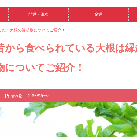
開運・風水
金運
った！大根の縁起物についてご紹介！
昔から食べられている大根は縁
物についてご紹介！
2,668Views
食べ物