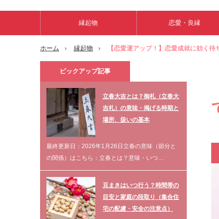
縁起物
恋愛・良縁
ホーム
縁起物
【恋愛運アップ！】恋愛成就に効く待
ピックアップ記事
立春大吉とは？御札（立春大
吉札）の意味・掲げる時期と
場所、扱いの基本
最終更新日：2026年1月26日立春の意味（節分と
の関係）はこちら：立春とは？意味・いつ…
豆まきはいつ行う？時間帯の
目安と家庭の段取り（集合住
宅の配慮・安全の注意点）