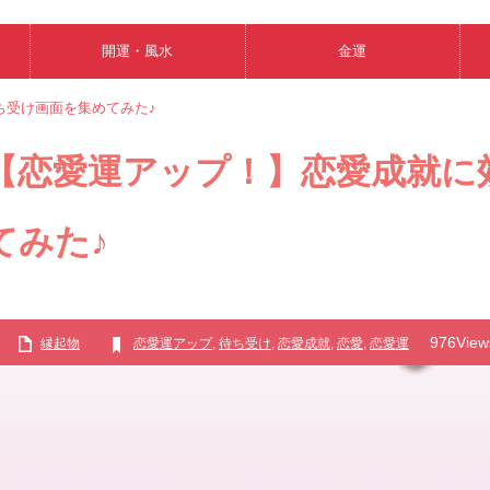
開運・風水
金運
ち受け画面を集めてみた♪
【恋愛運アップ！】恋愛成就に
てみた♪
976View
縁起物
恋愛運アップ
,
待ち受け
,
恋愛成就
,
恋愛
,
恋愛運