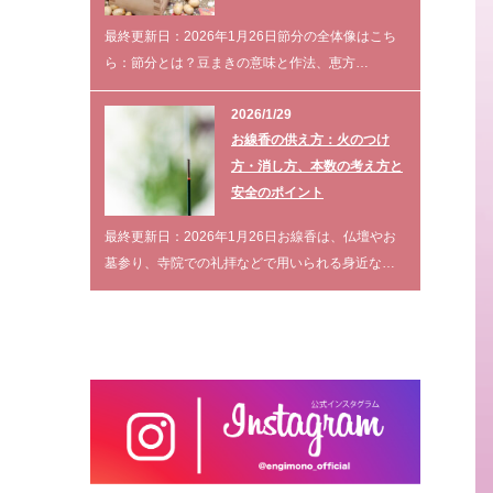
最終更新日：2026年1月26日節分の全体像はこち
ら：節分とは？豆まきの意味と作法、恵方…
2026/1/29
お線香の供え方：火のつけ
方・消し方、本数の考え方と
安全のポイント
最終更新日：2026年1月26日お線香は、仏壇やお
墓参り、寺院での礼拝などで用いられる身近な…