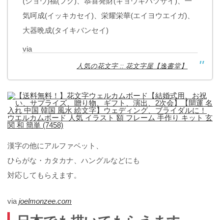
(ショウ)福(フク)、恭喜発財(キョウキハツザイ)、一
気呵成(イッキカセイ)、栄耀栄華(エイヨウエイガ)、
大器晩成(タイキバンセイ)
via
人気の花文字 :: 花文字屋【逸書堂】
漢字の他にアルファベット、
ひらがな・カタカナ、ハングルなどにも
対応してもらえます。
via
joelmonzee.com