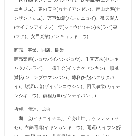
エキジュ)、家内安全(カナイアンゼン)、南山之寿(ナ
ンザンノジュ)、万事如意(バンジニョイ)、敬天愛人
(ケイテンアイジン)、笑(ショウ)門(モン)来(ライ)福
(フク)、安居楽業(アンキョラキョウ)
商売、事業、開店、開業
商売繁盛(ショウバイハンジョウ)、千客万来(センキ
ャクバンライ)、一攫千金(イッカクセンキン)、順風
満帆(ジュンプウマンパン)、薄利多売(ハクリタバ
イ)、財源広進(ザイゲンコウシン)、回天事業(カイテ
ンジギョウ)、前程万里(ゼンテイバンリ)
祈願、開運、成功
一期一会(イチゴイチエ)、立身出世(リッシンシュッ
セ)、衣錦還郷(イキンカンキョウ)、開運(カイウン)招