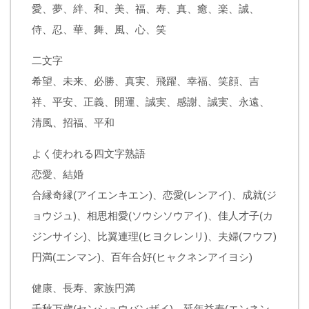
愛、夢、絆、和、美、福、寿、真、癒、楽、誠、
侍、忍、華、舞、風、心、笑
二文字
希望、未来、必勝、真実、飛躍、幸福、笑顔、吉
祥、平安、正義、開運、誠実、感謝、誠実、永遠、
清風、招福、平和
よく使われる四文字熟語
恋愛、結婚
合縁奇縁(アイエンキエン)、恋愛(レンアイ)、成就(ジ
ョウジュ)、相思相愛(ソウシソウアイ)、佳人才子(カ
ジンサイシ)、比翼連理(ヒヨクレンリ)、夫婦(フウフ)
円満(エンマン)、百年合好(ヒャクネンアイヨシ)
健康、長寿、家族円満
千秋万歳(センシュウバンザイ)、延年益寿(エンネン