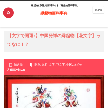
縁起物に関わる情報サイト「縁起物百科事典」
ホーム
縁起物
【文字で開運♪】中国発祥の縁起物【花文字】ってなに！？
menu
【文字で開運♪】中国発祥の縁起物【花文字】っ
てなに！？
縁起物
開運
,
縁起
,
文字
,
花文字
,
中国
,
縁起物
2,906Views