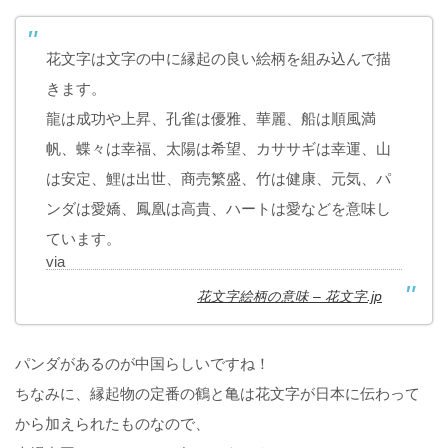
花文字は文字の中に縁起の良い絵柄を組み込んで描
きます。
龍は成功や上昇、孔雀は優雅、華麗、船は順風満
帆、蝶々は幸福、太陽は希望、カササギは幸運、山
は安定、鯉は出世、商売繁盛、竹は健康、元気、パ
ンダは愛嬌、鳳凰は高貴、ハートは愛などを意味し
ています。
via
花文字絵柄の意味 – 花文字.jp
パンダがあるのが中国らしいですね！
ちなみに、縁起物の定番の鶴と亀は花文字が日本に伝わって
から加えられたものなので、