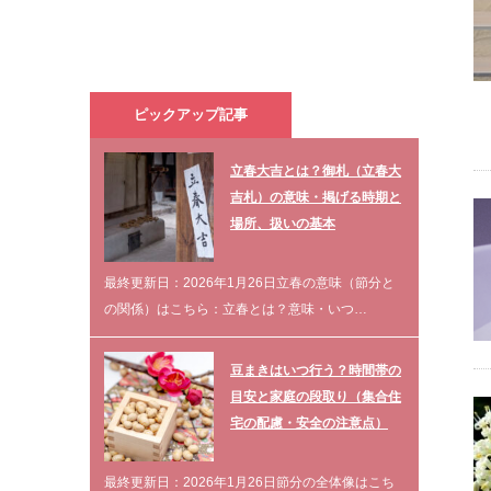
ピックアップ記事
立春大吉とは？御札（立春大
吉札）の意味・掲げる時期と
場所、扱いの基本
最終更新日：2026年1月26日立春の意味（節分と
の関係）はこちら：立春とは？意味・いつ…
豆まきはいつ行う？時間帯の
目安と家庭の段取り（集合住
宅の配慮・安全の注意点）
最終更新日：2026年1月26日節分の全体像はこち