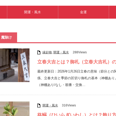
開運・風水
金運
魔除け
縁起物
,
開運・風水
288Views
立春大吉とは？御札（立春大吉札）
最終更新日：2026年1月26日立春の意味（節分と
係、立春大吉と季節の区切り御札の基本（神棚あり
（神棚あり/なし・順番・交換…
開運・風水
316Views
柊鰯（ひいらぎいわし）とは？飾り