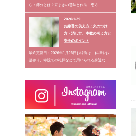
ら：節分とは？豆まきの意味と作法、恵方…
2026/1/29
お線香の供え方：火のつけ
方・消し方、本数の考え方と
安全のポイント
最終更新日：2026年1月26日お線香は、仏壇やお
墓参り、寺院での礼拝などで用いられる身近な…