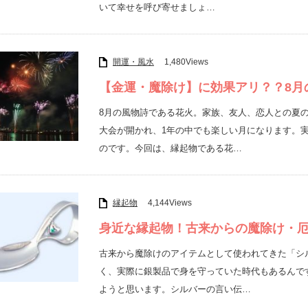
いて幸せを呼び寄せましょ…
開運・風水
1,480Views
【金運・魔除け】に効果アリ？？8月
8月の風物詩である花火。家族、友人、恋人との夏
大会が開かれ、1年の中でも楽しい月になります。
のです。今回は、縁起物である花…
縁起物
4,144Views
身近な縁起物！古来からの魔除け・
古来から魔除けのアイテムとして使われてきた「シ
く、実際に銀製品で身を守っていた時代もあるんで
ようと思います。シルバーの言い伝…