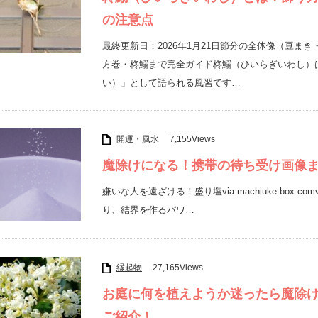
の注意点
最終更新日：2026年1月21日節分の全体像（豆
方巻・柊鰯まで完全ガイド柊鰯（ひいらぎいわし）
い）」として語られる風習です…
開運・風水
7,155Views
魔除けになる！携帯の待ち受け画像
嫌いな人を遠ざける！盛り塩via machiuke-box.comvi
り、結界を作るパワ…
縁起物
27,165Views
お庭に何を植えようか迷ったら魔除
ご紹介！