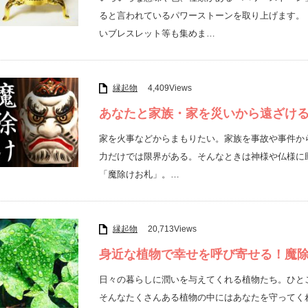
ると言われているパワーストーンを取り上げます。
いブレスレット等も集めま…
縁起物
4,409Views
あなたと家族・家を災いから遠ざけ
家を火事などからまもりたい。家族を事故や事件か
力だけでは限界がある。そんなときは神様や仏様に
「魔除けお札」。…
縁起物
20,713Views
身近な植物で幸せを呼び寄せる！魔
日々の暮らしに潤いを与えてくれる植物たち。ひと
そんなたくさんある植物の中にはあなたを守ってく