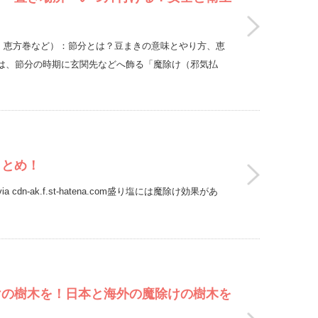
まき・恵方巻など）：節分とは？豆まきの意味とやり方、恵
は、節分の時期に玄関先などへ飾る「魔除け（邪気払
まとめ！
a cdn-ak.f.st-hatena.com盛り塩には魔除け効果があ
けの樹木を！日本と海外の魔除けの樹木を