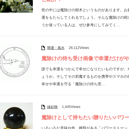
世の中には魔除けの樹木というものがあります。お
運をもたらしてくれるでしょう。そんな魔除けの樹
うか迷っている人は、ぜひ参考にしてみてく…
開運・風水
26,112Views
魔除けの待ち受け画像で幸運だけが
誰でも幸運をつかんで幸せになりたいものですが、
ょうか。そしてその邪魔するものを携帯やスマホの
幸せや幸運を守る「魔除けの待ち受…
縁起物
1,445Views
魔除けとして持ちたい贈りたいパワ
いろいろな意味や色、種類がある「パワーストーン