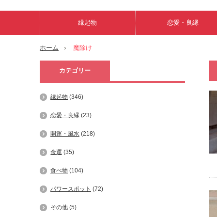
縁起物
恋愛・良縁
ホーム
魔除け
カテゴリー
縁起物
(346)
恋愛・良縁
(23)
開運・風水
(218)
金運
(35)
食べ物
(104)
パワースポット
(72)
その他
(5)