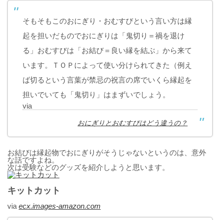
そもそもこのおにぎり・おむすびという言い方は縁
起を担いだものでおにぎりは「鬼切り＝禍を退け
る」おむすびは「お結び＝良い縁を結ぶ」から来て
います。ＴＯＰによって使い分けられてきた（例え
ば切るという言葉が禁忌の祝言の席でいくら縁起を
担いでいても「鬼切り」はまずいでしょう。
via
おにぎりとおむすびはどう違うの？
お結びは縁起物でおにぎりがそうじゃないというのは、意外
な話ですよね。
次は受験などのグッズを紹介しようと思います。
キットカット
via
ecx.images-amazon.com