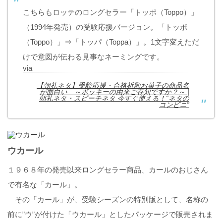
こちらもロッテのロングセラー「トッポ（Toppo）」
（1994年発売）の受験応援バージョン。「トッポ
（Toppo）」⇒「トッパ（Toppa）」。1文字変えただ
けで意図が伝わる見事なネーミングです。
via
【朝礼ネタ】受験応援・合格祈願お菓子の商品名
が面白い ～ポッキーの由来ご存知ですか？～ |
朝礼ネタ・スピーチネタ 今すぐ使える！“ネタの
コンビニ”
ウカール
１９６８年の発売以来ロングセラー商品、カールのおじさん
で有名な「カール」。
その「カール」が、受験シーズンの特別版として、名称の
前に”ウ”が付けた「ウカール」としたパッケージで販売されま