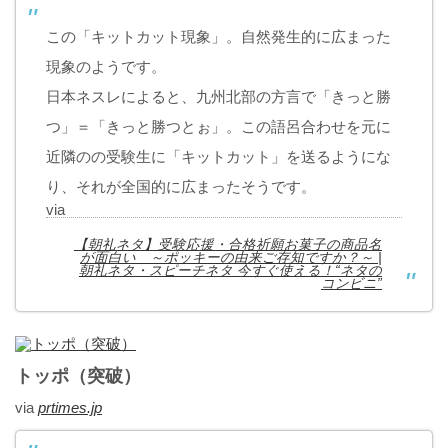
この「キットカット現象」。自然発生的に広まった
現象のようです。
日本ネスレによると、九州北部の方言で「きっと勝
つ」＝「きっと勝つとぉ」。この語呂合わせを元に
近隣のの受験生に「キットカット」を送るようにな
り、それが全国的に広まったそうです。
via
【朝礼ネタ】受験応援・合格祈願お菓子の商品名
が面白い ～ポッキーの由来ご存知ですか？～ |
朝礼ネタ・スピーチネタ 今すぐ使える！“ネタの
コンビニ”
トッポ（突破）
via
prtimes.jp