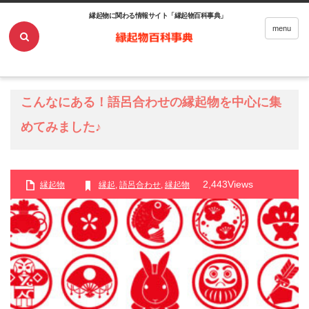
縁起物に関わる情報サイト「縁起物百科事典」
ホーム
縁起物
こんなにある！語呂合わせの縁起物を中心に集めてみました♪
menu
こんなにある！語呂合わせの縁起物を中心に集
めてみました♪
2,443Views
縁起物
縁起
,
語呂合わせ
,
縁起物