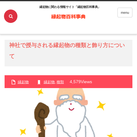
縁起物に関わる情報サイト「縁起物百科事典」
ホーム
縁起物
神社で授与される縁起物の種類と飾り方について
menu
神社で授与される縁起物の種類と飾り方につい
て
4,579Views
縁起物
縁起物
,
種類