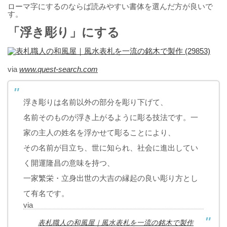
ローマ字にするのならば読みやすい書体を選んだ方が良いで
す。
「浮き彫り」にする
via
www.quest-search.com
浮き彫りは名前以外の部分を彫り下げて、
名前そのものが浮き上がるように彫る技法です。一
家の主人の姓名を浮かせて彫ることにより、
その名前が目立ち、世に知られ、社会に進出してい
く開運隆昌の意味を持つ、
一家繁栄・立身出世の大吉の縁起の良い彫り方とし
て有名です。
via
表札職人の和風屋｜風水表札を一流の銘木で製作