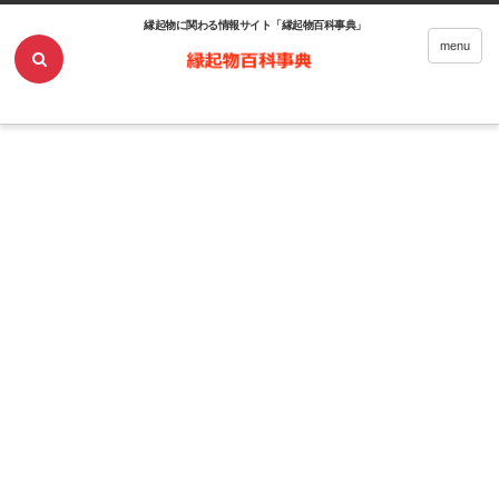
縁起物に関わる情報サイト「縁起物百科事典」
ホーム
縁起物
縁起の良い表札デザインとは？素材、方角、色などご紹介！
menu