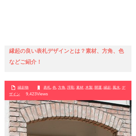
縁起の良い表札デザインとは？素材、方角、色
などご紹介！
縁起物
表札
,
色
,
方角
,
浮彫
,
素材
,
木製
,
開運
,
縁起
,
風水
,
デ
9,423Views
ザイン