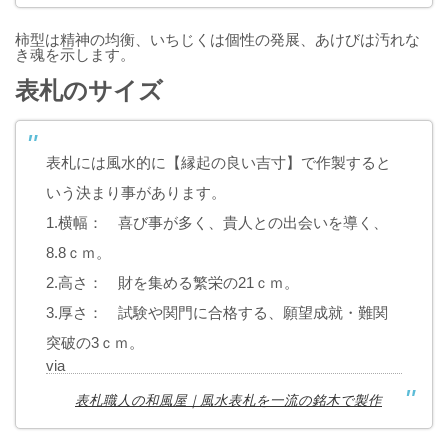
柿型は精神の均衡、いちじくは個性の発展、あけびは汚れな
き魂を示します。
表札のサイズ
表札には風水的に【縁起の良い吉寸】で作製すると
いう決まり事があります。
1.横幅： 喜び事が多く、貴人との出会いを導く、
8.8ｃｍ。
2.高さ： 財を集める繁栄の21ｃｍ。
3.厚さ： 試験や関門に合格する、願望成就・難関
突破の3ｃｍ。
via
表札職人の和風屋｜風水表札を一流の銘木で製作